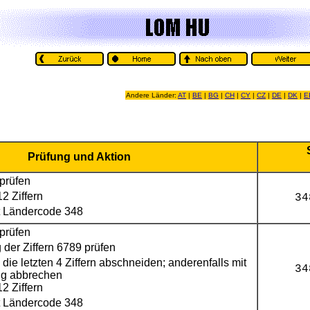
Andere Länder:
AT
|
BE
|
BG
|
CH
|
CY
|
CZ
|
DE
|
DK
|
E
Prüfung und Aktion
prüfen
12 Ziffern
34
t Ländercode 348
prüfen
der Ziffern 6789 prüfen
die letzten 4 Ziffern abschneiden; anderenfalls mit
34
ng abbrechen
12 Ziffern
t Ländercode 348