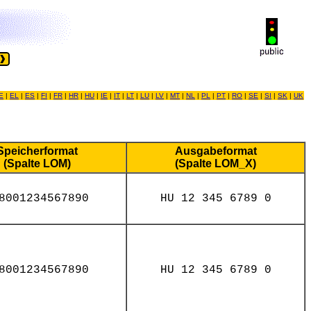
E
|
EL
|
ES
|
FI
|
FR
|
HR
|
HU
|
IE
|
IT
|
LT
|
LU
|
LV
|
MT
|
NL
|
PL
|
PT
|
RO
|
SE
|
SI
|
SK
|
UK
Speicherformat
Ausgabeformat
(Spalte LOM)
(Spalte LOM_X)
8001234567890
HU 12 345 6789 0
8001234567890
HU 12 345 6789 0