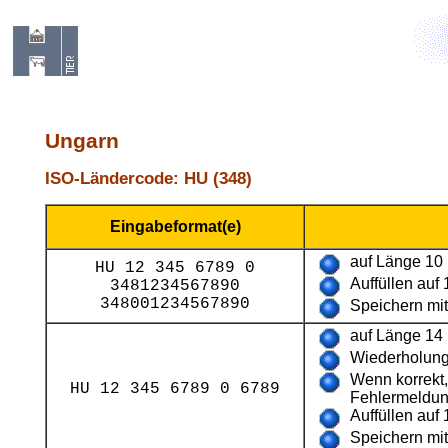
Ungarn
ISO-Ländercode: HU (348)
Eingabeformat(e)
auf Länge 10 
HU 12 345 6789 0
Auffüllen auf 
3481234567890
348001234567890
Speichern mi
auf Länge 14 
Wiederholung 
Wenn korrekt, 
HU 12 345 6789 0 6789
Fehlermeldu
Auffüllen auf 
Speichern mi