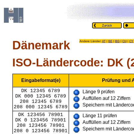
Dänemark
Andere Länder:
AT
|
BE
|
BG
|
CH
|
CY
ISO-Ländercode: DK (
Eingabeformat(e)
Prüfung und 
DK 12345 6789
Länge 9 prüfen
DK 000 12345 6789
Auffüllen auf 12 Ziffern
208 12345 6789
Speichern mit Länderco
208 000 12345 6789
DK 123456 78901
Länge 11 prüfen
DK 0 123456 78901
Auffüllen auf 12 Ziffern
208 123456 78901
Speichern mit Länderco
208 0 123456 78901