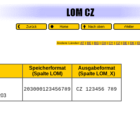
Andere Länder:
AT
|
BE
|
BG
|
CH
|
CY
|
CZ
|
DE
|
DK
|
E
Speicherformat
Ausgabeformat
(Spalte LOM)
(Spalte LOM_X)
203000123456789
CZ 123456 789
203