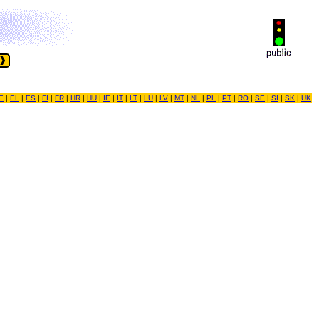
E
|
EL
|
ES
|
FI
|
FR
|
HR
|
HU
|
IE
|
IT
|
LT
|
LU
|
LV
|
MT
|
NL
|
PL
|
PT
|
RO
|
SE
|
SI
|
SK
|
UK