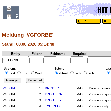
Meldung 'VGFORBE'
Stand: 08.08.2026 05:14:48
Entity
Feldnr
Feldname
Required
System:
Historie:
exa
Test
Prod.
Wart.
aktuell
fach.
tech.
VGFORBE
1
BNR15_P
MAN
Parent-Betrieb
VGFORBE
2
DZUO_VON
MAN
Zuordnung gült
VGFORBE
3
DZUO_BIS
MAN
Zuordnung gülti
VGFORBE
4
TYP_ZUO
MAN
Zuordnungstyp