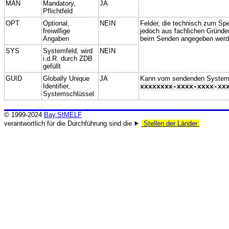
MAN
Mandatory,
JA
Pflichtfeld
OPT
Optional,
NEIN
Felder, die technisch zum Spei
freiwillige
jedoch aus fachlichen Gründe
Angaben
beim Senden angegeben werd
SYS
Systemfeld, wird
NEIN
i.d.R. durch ZDB
gefüllt
GUID
Globally Unique
JA
Kann vom sendenden System ge
Identifier,
xxxxxxxx-xxxx-xxxx-xx
Systemschlüssel
© 1999-2024
Bay.StMELF
verantwortlich für die Durchführung sind die ⯈
Stellen der Länder