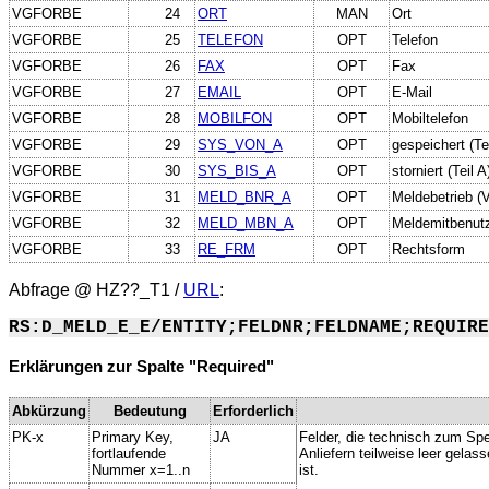
VGFORBE
24
ORT
MAN
Ort
VGFORBE
25
TELEFON
OPT
Telefon
VGFORBE
26
FAX
OPT
Fax
VGFORBE
27
EMAIL
OPT
E-Mail
VGFORBE
28
MOBILFON
OPT
Mobiltelefon
VGFORBE
29
SYS_VON_A
OPT
gespeichert (Tei
VGFORBE
30
SYS_BIS_A
OPT
storniert (Teil A
VGFORBE
31
MELD_BNR_A
OPT
Meldebetrieb (V
VGFORBE
32
MELD_MBN_A
OPT
Meldemitbenutz
VGFORBE
33
RE_FRM
OPT
Rechtsform
Abfrage @
HZ??_T1
/
URL
:
RS:D_MELD_E_E/ENTITY;FELDNR;FELDNAME;REQUIRE
Erklärungen zur Spalte "Required"
Abkürzung
Bedeutung
Erforderlich
PK-x
Primary Key,
JA
Felder, die technisch zum Spe
fortlaufende
Anliefern teilweise leer gela
Nummer x=1..n
ist.