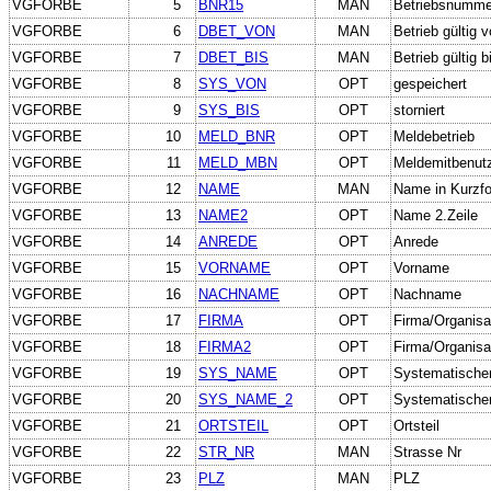
VGFORBE
5
BNR15
MAN
Betriebsnumme
VGFORBE
6
DBET_VON
MAN
Betrieb gültig 
VGFORBE
7
DBET_BIS
MAN
Betrieb gültig b
VGFORBE
8
SYS_VON
OPT
gespeichert
VGFORBE
9
SYS_BIS
OPT
storniert
VGFORBE
10
MELD_BNR
OPT
Meldebetrieb
VGFORBE
11
MELD_MBN
OPT
Meldemitbenut
VGFORBE
12
NAME
MAN
Name in Kurzf
VGFORBE
13
NAME2
OPT
Name 2.Zeile
VGFORBE
14
ANREDE
OPT
Anrede
VGFORBE
15
VORNAME
OPT
Vorname
VGFORBE
16
NACHNAME
OPT
Nachname
VGFORBE
17
FIRMA
OPT
Firma/Organisa
VGFORBE
18
FIRMA2
OPT
Firma/Organisa
VGFORBE
19
SYS_NAME
OPT
Systematische
VGFORBE
20
SYS_NAME_2
OPT
Systematische
VGFORBE
21
ORTSTEIL
OPT
Ortsteil
VGFORBE
22
STR_NR
MAN
Strasse Nr
VGFORBE
23
PLZ
MAN
PLZ