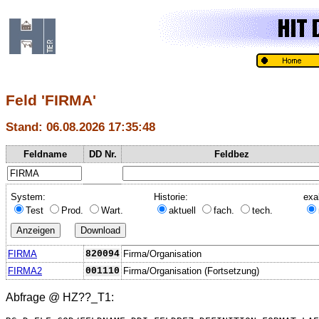
Feld 'FIRMA'
Stand: 06.08.2026 17:35:48
Feldname
DD Nr.
Feldbez
System:
Historie:
exa
Test
Prod.
Wart.
aktuell
fach.
tech.
FIRMA
820094
Firma/Organisation
FIRMA2
001110
Firma/Organisation (Fortsetzung)
Abfrage @
HZ??_T1
: