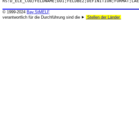
RS:D_ELE_COD/FELDNAME;DDI;FELDBEZ;DEFINITION;FORMAT;LAE
© 1999-2024
Bay.StMELF
verantwortlich für die Durchführung sind die ⯈
Stellen der Länder