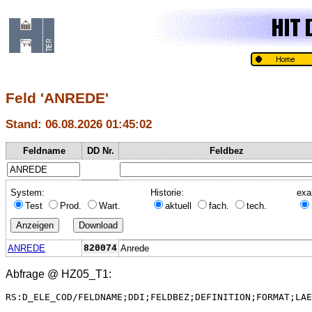
Feld 'ANREDE'
Stand: 06.08.2026 01:45:02
Feldname
DD Nr.
Feldbez
System:
Historie:
exa
Test
Prod.
Wart.
aktuell
fach.
tech.
ANREDE
820074
Anrede
Abfrage @
HZ05_T1
:
RS:D_ELE_COD/FELDNAME;DDI;FELDBEZ;DEFINITION;FORMAT;LAE