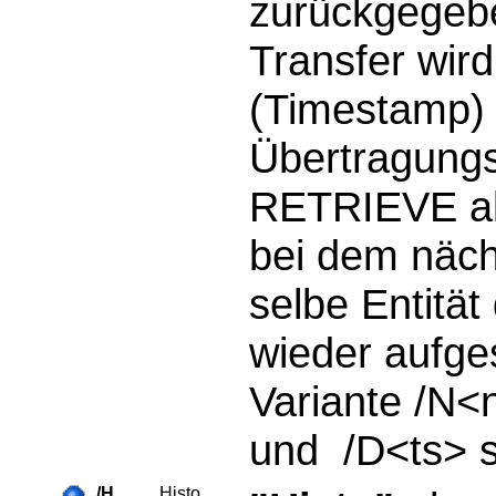
zurückgegebe
Transfer wird
(Timestamp)
Übertragungs
RETRIEVE ab
bei dem näch
selbe Entität
wieder aufge
Variante /N<
und /D<ts> 
/H
Histo