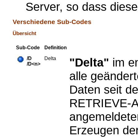
Server, so dass dies
Verschiedene Sub-Codes
Übersicht
Sub-Code
Definition
/D
Delta
"Delta"
im en
/D<n>
alle geänder
Daten seit de
RETRIEVE-Ak
angemeldete
Erzeugen der