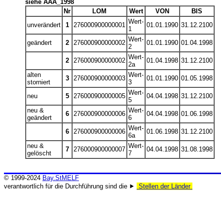
siehe AAA_1998
Nr
LOM
Wert
VON
BIS
Wert-
unverändert
1
276000900000001
01.01.1990
31.12.2100
1
Wert-
geändert
2
276000900000002
01.01.1990
01.04.1998
2
Wert-
2
276000900000002
01.04.1998
31.12.2100
2a
alten
Wert-
3
276000900000003
01.01.1990
01.05.1998
storniert
3
Wert-
neu
5
276000900000005
04.04.1998
31.12.2100
5
neu &
Wert-
6
276000900000006
04.04.1998
01.06.1998
geändert
6
Wert-
6
276000900000006
01.06.1998
31.12.2100
6a
neu &
Wert-
7
276000900000007
04.04.1998
31.08.1998
gelöscht
7
© 1999-2024
Bay.StMELF
verantwortlich für die Durchführung sind die ⯈
Stellen der Länder