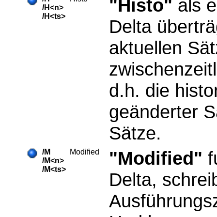
"Histo"
als e
/H<n>
/H<ts>
Delta überträ
aktuellen Sä
zwischenzeit
d.h. die histo
geänderter S
Sätze.
/M
Modified
"Modified"
f
/M<n>
/M<ts>
Delta, schrei
Ausführungsz