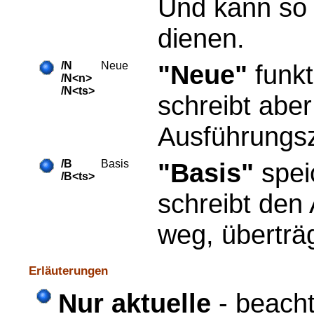
Und kann so a
dienen.
/N
Neue
"Neue"
funkt
/N<n>
/N<ts>
schreibt abe
Ausführungsz
/B
Basis
"Basis"
spei
/B<ts>
schreibt den
weg, überträ
Erläuterungen
Nur aktuelle
- beacht