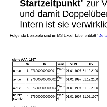
Startzeitpunkt
" zur 
und damit Doppelübert
Intern ist sie verwirkli
Folgende Beispiele sind im MS Excel Tabellenblatt "
Delt
siehe AAA_1997
Nr
LOM
Wert
VON
BIS
Wert-
aktuell
1
276000900000001
01.01.1997
31.12.2100
1
Wert-
aktuell
2
276000900000002
01.01.1997
31.12.2100
2
Wert-
aktuell
3
276000900000003
01.01.1997
31.12.2100
3
bereits
Wert-
4
276000900000004
01.01.1997
31.08.1997
storniert
4