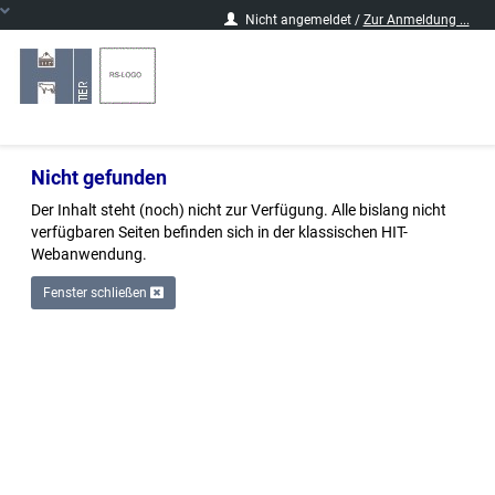
Nicht angemeldet /
Zur Anmeldung ...
zu
Ihrer
Regionalstelle:
Nicht gefunden
Logo
der
Der Inhalt steht (noch) nicht zur Verfügung. Alle bislang nicht
Regionalstelle
verfügbaren Seiten befinden sich in der klassischen HIT-
Webanwendung.
Fenster schließen