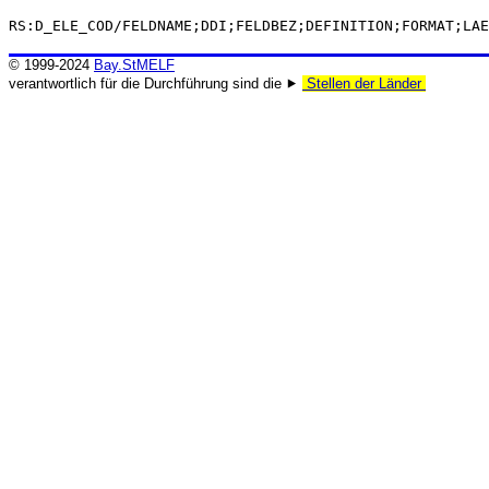
RS:D_ELE_COD/FELDNAME;DDI;FELDBEZ;DEFINITION;FORMAT;LAE
© 1999-2024
Bay.StMELF
verantwortlich für die Durchführung sind die ⯈
Stellen der Länder