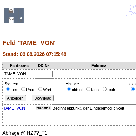
Feld 'TAME_VON'
Stand: 06.08.2026 07:15:48
Feldname
DD Nr.
Feldbez
System:
Historie:
exa
Test
Prod.
Wart.
aktuell
fach.
tech.
TAME_VON
003861
Beginnzeitpunkt, der Eingabemöglichkeit
Abfrage @
HZ??_T1
: