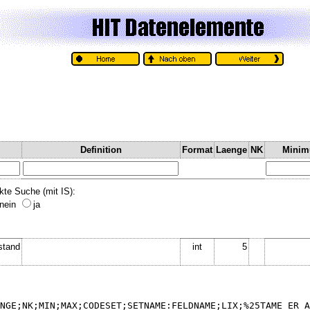
Definition
Format
Laenge
NK
Mini
kte Suche (mit IS):
nein
ja
stand
int
5
NGE;NK;MIN;MAX;CODESET;SETNAME:FELDNAME;LIX;%25TAME_ER_A