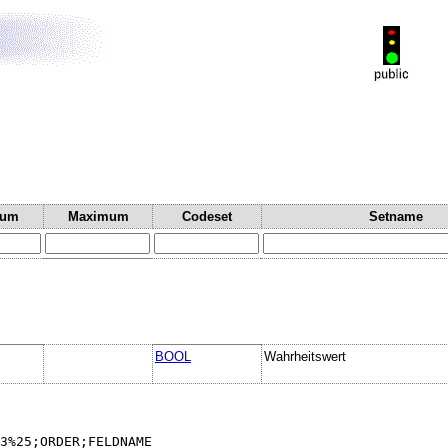
mum
Maximum
Codeset
Setname
BOOL
Wahrheitswert
3%25;ORDER;FELDNAME