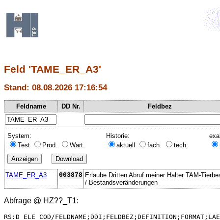
Feld 'TAME_ER_A3'
Stand: 08.08.2026 17:16:54
Feldname
DD Nr.
Feldbez
System:
Historie:
exa
Test
Prod.
Wart.
aktuell
fach.
tech.
TAME_ER_A3
003878
Erlaube Dritten Abruf meiner Halter TAM-Tierbe
/ Bestandsveränderungen
Abfrage @
HZ??_T1
:
RS:D_ELE_COD/FELDNAME;DDI;FELDBEZ;DEFINITION;FORMAT;LAE