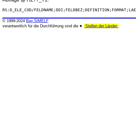
RS:D_ELE_COD/FELDNAME;DDI;FELDBEZ;DEFINITION;FORMAT;LAE
© 1999-2024
Bay.StMELF
verantwortlich für die Durchführung sind die ⯈
Stellen der Länder