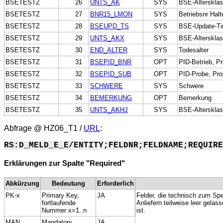
BSETESTZ
26
UNTS_AK
SYS
BSE-Alterskla
BSETESTZ
27
BNR15_LMON
SYS
Betriebsnr Halt
BSETESTZ
28
BSEUPD_TS
SYS
BSE-Update-T
BSETESTZ
29
UNTS_AKX
SYS
BSE-Alterskla
BSETESTZ
30
END_ALTER
SYS
Todesalter
BSETESTZ
31
BSEPID_BNR
OPT
PID-Betrieb, Pr
BSETESTZ
32
BSEPID_SUB
OPT
PID-Probe, Prob
BSETESTZ
33
SCHWERE
SYS
Schwere
BSETESTZ
34
BEMERKUNG
OPT
Bemerkung
BSETESTZ
35
UNTS_AKHJ
SYS
BSE-Altersklas
Abfrage @
HZ06_T1
/
URL
:
RS:D_MELD_E_E/ENTITY;FELDNR;FELDNAME;REQUIRE
Erklärungen zur Spalte "Required"
Abkürzung
Bedeutung
Erforderlich
PK-x
Primary Key,
JA
Felder, die technisch zum Spe
fortlaufende
Anliefern teilweise leer gela
Nummer x=1..n
ist.
MAN
Mandatory,
JA