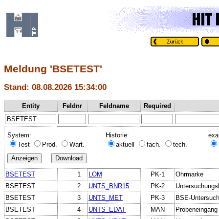
Meldung 'BSETEST'
Stand: 08.08.2026 15:34:00
Entity
Feldnr
Feldname
Required
System:
Historie:
exa
Test
Prod.
Wart.
aktuell
fach.
tech.
BSETEST
1
LOM
PK-1
Ohrmarke
BSETEST
2
UNTS_BNR15
PK-2
Untersuchungs
BSETEST
3
UNTS_MET
PK-3
BSE-Untersuc
BSETEST
4
UNTS_EDAT
MAN
Probeneingang