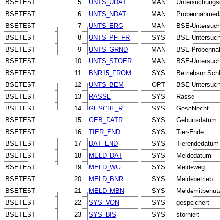
BSETEST
5
UNTS_UDAT
MAN
Untersuchungs
BSETEST
6
UNTS_NDAT
MAN
Probennahmed
BSETEST
7
UNTS_ERG
MAN
BSE-Untersuch
BSETEST
8
UNTS_PF_FR
SYS
BSE-Untersuchun
BSETEST
9
UNTS_GRND
MAN
BSE-Probenna
BSETEST
10
UNTS_STOER
MAN
BSE-Untersuchu
BSETEST
11
BNR15_FROM
SYS
Betriebsnr Schl
BSETEST
12
UNTS_BEM
OPT
BSE-Untersuc
BSETEST
13
RASSE
SYS
Rasse
BSETEST
14
GESCHL_R
SYS
Geschlecht
BSETEST
15
GEB_DATR
SYS
Geburtsdatum
BSETEST
16
TIER_END
SYS
Tier-Ende
BSETEST
17
DAT_END
SYS
Tierendedatum
BSETEST
18
MELD_DAT
SYS
Meldedatum
BSETEST
19
MELD_WG
SYS
Meldeweg
BSETEST
20
MELD_BNR
SYS
Meldebetrieb
BSETEST
21
MELD_MBN
SYS
Meldemitbenut
BSETEST
22
SYS_VON
SYS
gespeichert
BSETEST
23
SYS_BIS
SYS
storniert