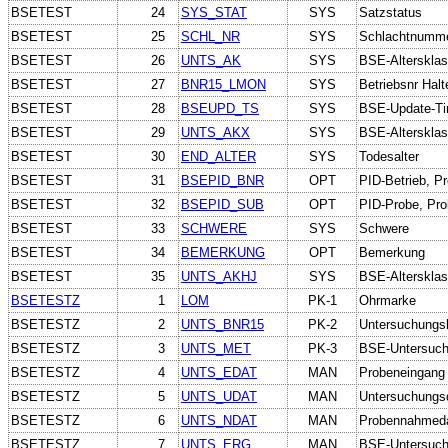
BSETEST
24
SYS_STAT
SYS
Satzstatus
BSETEST
25
SCHL_NR
SYS
Schlachtnumm
BSETEST
26
UNTS_AK
SYS
BSE-Alterskla
BSETEST
27
BNR15_LMON
SYS
Betriebsnr Halt
BSETEST
28
BSEUPD_TS
SYS
BSE-Update-T
BSETEST
29
UNTS_AKX
SYS
BSE-Alterskla
BSETEST
30
END_ALTER
SYS
Todesalter
BSETEST
31
BSEPID_BNR
OPT
PID-Betrieb, Pr
BSETEST
32
BSEPID_SUB
OPT
PID-Probe, Prob
BSETEST
33
SCHWERE
SYS
Schwere
BSETEST
34
BEMERKUNG
OPT
Bemerkung
BSETEST
35
UNTS_AKHJ
SYS
BSE-Altersklas
BSETESTZ
1
LOM
PK-1
Ohrmarke
BSETESTZ
2
UNTS_BNR15
PK-2
Untersuchungs
BSETESTZ
3
UNTS_MET
PK-3
BSE-Untersuc
BSETESTZ
4
UNTS_EDAT
MAN
Probeneingang
BSETESTZ
5
UNTS_UDAT
MAN
Untersuchungs
BSETESTZ
6
UNTS_NDAT
MAN
Probennahmed
BSETESTZ
7
UNTS_ERG
MAN
BSE-Untersuch