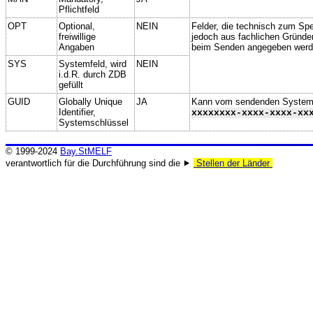
Pflichtfeld
OPT
Optional,
NEIN
Felder, die technisch zum Spei
freiwillige
jedoch aus fachlichen Gründe
Angaben
beim Senden angegeben werd
SYS
Systemfeld, wird
NEIN
i.d.R. durch ZDB
gefüllt
GUID
Globally Unique
JA
Kann vom sendenden System ge
Identifier,
xxxxxxxx-xxxx-xxxx-xx
Systemschlüssel
© 1999-2024
Bay.StMELF
verantwortlich für die Durchführung sind die ⯈
Stellen der Länder