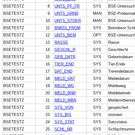
BSETESTZ
8
UNTS_PF_FR
SYS
BSE-Untersuchun
BSETESTZ
9
UNTS_GRND
MAN
BSE-Probenna
BSETESTZ
10
UNTS_STOER
MAN
BSE-Untersuchu
BSETESTZ
11
BNR15_FROM
SYS
Betriebsnr Schl
BSETESTZ
12
UNTS_BEM
OPT
BSE-Untersuc
BSETESTZ
13
RASSE
SYS
Rasse
BSETESTZ
14
GESCHL_R
SYS
Geschlecht
BSETESTZ
15
GEB_DATR
SYS
Geburtsdatum
BSETESTZ
16
TIER_END
SYS
Tier-Ende
BSETESTZ
17
DAT_END
SYS
Tierendedatum
BSETESTZ
18
MELD_DAT
SYS
Meldedatum
BSETESTZ
19
MELD_WG
SYS
Meldeweg
BSETESTZ
20
MELD_BNR
SYS
Meldebetrieb
BSETESTZ
21
MELD_MBN
SYS
Meldemitbenut
BSETESTZ
22
SYS_VON
SYS
gespeichert
BSETESTZ
23
SYS_BIS
SYS
storniert
BSETESTZ
24
SYS_STAT
SYS
Satzstatus
BSETESTZ
25
SCHL_NR
SYS
Schlachtnumm