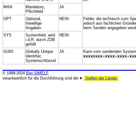
MAN
Mandatory,
JA
Pflichtfeld
OPT
Optional,
NEIN
Felder, die technisch zum Spei
freiwillige
jedoch aus fachlichen Gründe
Angaben
beim Senden angegeben werd
SYS
Systemfeld, wird
NEIN
i.d.R. durch ZDB
gefüllt
GUID
Globally Unique
JA
Kann vom sendenden System ge
Identifier,
xxxxxxxx-xxxx-xxxx-xx
Systemschlüssel
© 1999-2024
Bay.StMELF
verantwortlich für die Durchführung sind die ⯈
Stellen der Länder