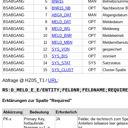
BSABGANG
5
BNR15
MAN
Betriebsnumme
BSABGANG
6
BNR15_NB
OPT
Nachbesitzer B
BSABGANG
7
ABGA_DAT
MAN
Abgangsdatum
BSABGANG
8
MELD_DAT
OPT
Meldedatum
BSABGANG
9
MELD_WG
OPT
Meldeweg
BSABGANG
10
MELD_BNR
OPT
Meldebetrieb
BSABGANG
11
MELD_MBN
OPT
Meldemitbenut
BSABGANG
12
SYS_VON
OPT
gespeichert
BSABGANG
13
SYS_BIS
OPT
storniert
BSABGANG
14
SYS_STAT
SYS
Satzstatus
BSABGANG
15
SYS_CLUST
OPT
Cluster-Spalte
Abfrage @
HZ05_T1
/
URL
:
RS:D_MELD_E_E/ENTITY;FELDNR;FELDNAME;REQUIRE
Erklärungen zur Spalte "Required"
Abkürzung
Bedeutung
Erforderlich
PK-x
Primary Key,
JA
Felder, die technisch zum Spe
fortlaufende
Anliefern teilweise leer gela
Nummer x=1..n
ist.