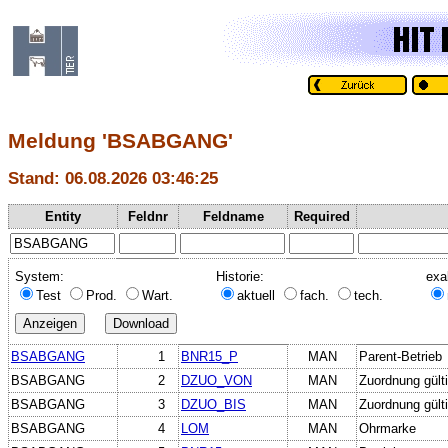
Meldung 'BSABGANG'
Stand: 06.08.2026 03:46:25
Entity
Feldnr
Feldname
Required
System:
Historie:
exa
Test
Prod.
Wart.
aktuell
fach.
tech.
BSABGANG
1
BNR15_P
MAN
Parent-Betrieb
BSABGANG
2
DZUO_VON
MAN
Zuordnung gült
BSABGANG
3
DZUO_BIS
MAN
Zuordnung gülti
BSABGANG
4
LOM
MAN
Ohrmarke