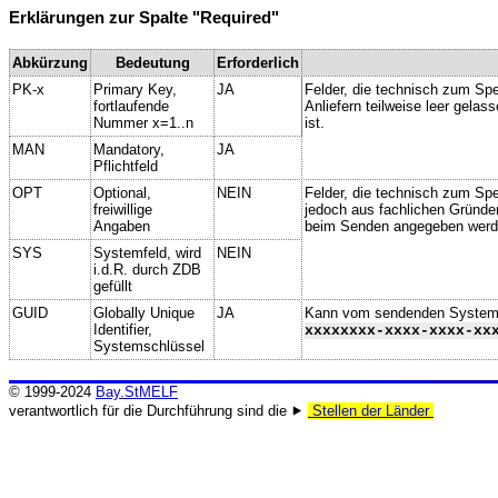
Erklärungen zur Spalte "Required"
Abkürzung
Bedeutung
Erforderlich
PK-x
Primary Key,
JA
Felder, die technisch zum Spe
fortlaufende
Anliefern teilweise leer gela
Nummer x=1..n
ist.
MAN
Mandatory,
JA
Pflichtfeld
OPT
Optional,
NEIN
Felder, die technisch zum Spei
freiwillige
jedoch aus fachlichen Gründe
Angaben
beim Senden angegeben werd
SYS
Systemfeld, wird
NEIN
i.d.R. durch ZDB
gefüllt
GUID
Globally Unique
JA
Kann vom sendenden System ge
Identifier,
xxxxxxxx-xxxx-xxxx-xx
Systemschlüssel
© 1999-2024
Bay.StMELF
verantwortlich für die Durchführung sind die ⯈
Stellen der Länder