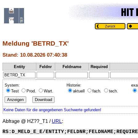
Meldung 'BETRD_TX'
Stand: 10.08.2026 07:40:38
Entity
Feldnr
Feldname
Required
System:
Historie:
exa
Test
Prod.
Wart.
aktuell
fach.
tech.
Keine Daten für die angegebenen Suchwerte gefunden!
Abfrage @
HZ??_T1
/
URL
:
RS:D_MELD_E_E/ENTITY;FELDNR;FELDNAME;REQUIRE